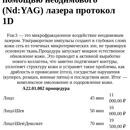
(Nd:YAG) лазера протокол
1D
Frac3 — это микрофракционное воздействие неодимовым
лазером. Ультракороткие импульсы создают в глубоких слоях
кожи сеть из точечных микротермических зон, не травмируя
основную ткань.Процедура запускает мощное естественное
обновление кожи. Это приводит к активной выработке
нового коллагена, что заметно подтягивает контуры,
уплотняет структуру кожи и устраняет такие проблемы, как
дряблость и провисание (птоз), сосудистые нарушения
(купероз, розацеа, винные пятна) и последствия акне. Итог —
комплексное омоложение и оздоровление кожи.
А22.01.002 прооцедура
11
Лицо
45 мин
000,00 ₽
16
Лицо\Шея
50 мин
000,00 ₽
19
Лицо\Шея\Декольте
70 мин
500,00 ₽