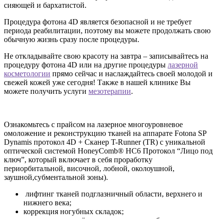
сияющей и бархатистой.
Процедура фотона 4D является безопасной и не требует
периода реабилитации, поэтому вы можете продолжать свою
обычную жизнь сразу после процедуры.
Не откладывайте свою красоту на завтра – записывайтесь на
процедуру фотона 4D или на другие процедуры
лазерной
косметологии
прямо сейчас и наслаждайтесь своей молодой и
свежей кожей уже сегодня! Также в нашей клинике Вы
можете получить услуги
мезотерапии
.
Ознакомьтесь с прайсом на лазерное многоуровневое
омоложение и реконструкцию тканей на аппарате Fotona SP
Dynamis протокол 4D + Сканер T-Runner (TR) с уникальной
оптической системой HoneyComb® HC6 Протокол “Лицо под
ключ”, который включает в себя проработку
периорбитальной, височной, лобной, околоушной,
заушной,субментальной зоны).
лифтинг тканей подглазничный области, верхнего и
нижнего века;
коррекция ногубных складок;