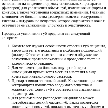
основанная на введении под кожу специальных препаратов
(филлеров) для увеличения объема губ, изменения их формы и
контура, а также устранения возрастных изменений. Главным
компонентом большинства филлеров является гиалуроновая
кислота – натуральное вещество, которое содержится в коже и
отвечает за ее увлажнение, упругость и эластичность.
Процедура увеличения губ предполагает следующий
алгоритм:
Косметолог изучает особенности строения губ пациента,
выслушивает его пожелания и подбирает подходящий
филлер. Обязательным этапом является обсуждение
возможных противопоказаний и проведение теста на
аллергическую реакцию.
Для минимизации болевых ощущений перед
инъекциями применяется местная анестезия в виде
крема или инъекционного раствора.
Препарат вводится тонкой иглой. Косметолог при этом
контролирует количество вводимого вещества и
корректирует форму губ в соответствии с заданными
параметрами.
Для равномерного распределения филлера может
потребоваться легкий массаж губ. Также косметолог
моделирует форму губ, придавая им желаемую форму и